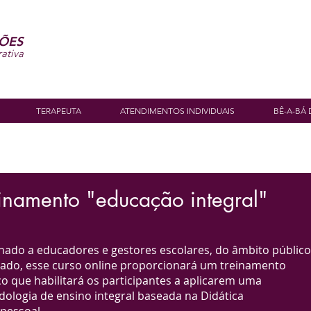
MÕES
rativa
TERAPEUTA
ATENDIMENTOS INDIVIDUAIS
BÊ-A-BÁ 
einamento "educação integral"
nado a educadores e gestores escolares, do âmbito público
vado, esse curso online proporcionará um treinamento
co que habilitará os participantes a aplicarem uma
ologia de ensino integral baseada na Didática