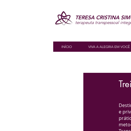
TERESA CRISTINA SI
terapeuta transpessoal integ
INÍCIO
VIVA A ALEGRIA EM VOCÊ
Tr
Desti
e pri
práti
metod