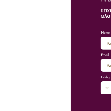
Trans
DEIX
MÃO 
Nome
Email
Códig