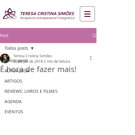
TERESA CRISTINA SIMÕES
terapeuta transpessoal integrativa
Post
Todos posts
Teresa Cristina Simões
Todos posts
23 de jul. de 2018
2 min de leitura
É hora de fazer mais!
AUTOAJUDA
ARTIGOS
REVIEWS: LIVROS E FILMES
AGENDA
EVENTOS