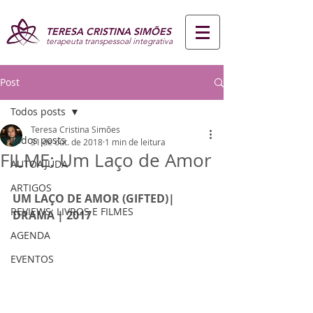
TERESA CRISTINA SIMÕES
terapeuta transpessoal integrativa
Post
Todos posts
Teresa Cristina Simões
Todos posts
31 de out. de 2018
1 min de leitura
FILME: Um Laço de Amor
AUTOAJUDA
ARTIGOS
UM LAÇO DE AMOR (GIFTED)| 
REVIEWS: LIVROS E FILMES
DRAMA | 2017
AGENDA
EVENTOS