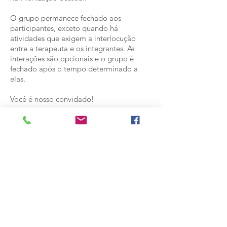
O grupo permanece fechado aos
participantes, exceto quando há
atividades que exigem a interlocução
entre a terapeuta e os integrantes. As
interações são opcionais e o grupo é
fechado após o tempo determinado a
elas.
Você é nosso convidado!
ENTRE NO GRUPO
Por que “Bê-a-Bá” do SER?
Considero que chegar aos níveis mais
elevados não é possível sem que
tenhamos demandado um tempo grande
aprendendo o Bê-a-Bá desse caminho.
Ele é necessário para que comecemos a